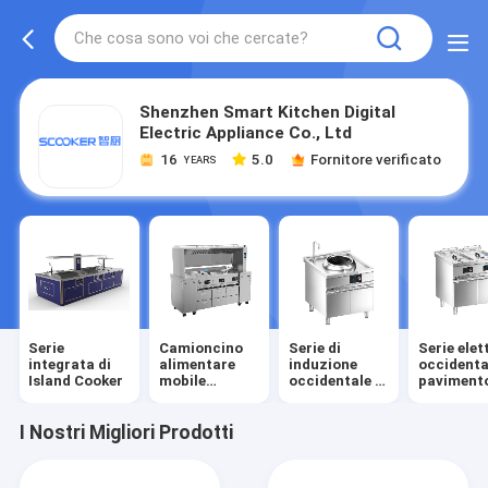
Shenzhen Smart Kitchen Digital
Electric Appliance Co., Ltd
16
5.0
Fornitore verificato
YEARS
Serie
Camioncino
Serie di
Serie elet
integrata di
alimentare
induzione
occidenta
Island Cooker
mobile
occidentale a
paviment
integrato
pavimento
I Nostri Migliori Prodotti