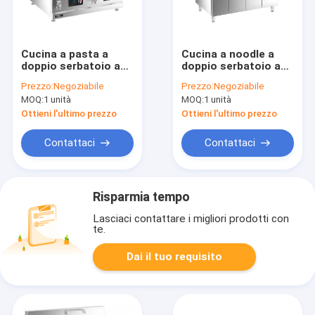
Cucina a pasta a
Cucina a noodle a
doppio serbatoio a
doppio serbatoio a
induzione
induzione
Prezzo:
Negoziabile
Prezzo:
Negoziabile
occidentale con
MOQ:
1 unità
MOQ:
1 unità
armadio
Ottieni l'ultimo prezzo
Ottieni l'ultimo prezzo
Contattaci
Contattaci
Risparmia tempo
Lasciaci contattare i migliori prodotti con
te.
Dai il tuo requisito