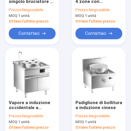
singolo bruciatore a
4 zone con
Su di noi
induzione integrata
indottazione da
Prezzo:
Negoziabile
Prezzo:
Negoziabile
scrivania
MOQ:
1 unità
MOQ:
1 unità
Visita alla fabbrica
Ottieni l'ultimo prezzo
Ottieni l'ultimo prezzo
Controllo della qualità
Contattaci
Contattaci
Contattaci
Notizie
Serie integrata di Island Cooker
Camioncino alimentare mobile integrato
Vapore a induzione
Padiglione di bollitura
occidentale a
a induzione cinese
Serie di induzione occidentale a pavimento
pavimento con
Prezzo:
Negoziabile
Prezzo:
Negoziabile
armadio
Serie elettrica occidentale a pavimento
MOQ:
1 unità
MOQ:
1 unità
Ottieni l'ultimo prezzo
Ottieni l'ultimo prezzo