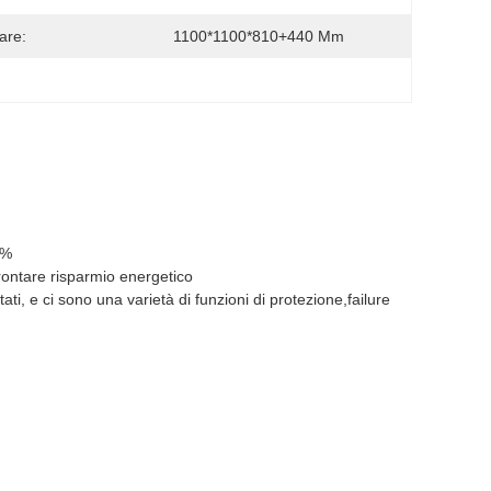
are:
1100*1100*810+440 Mm
5%
rontare risparmio energetico
ti, e ci sono una varietà di funzioni di protezione,failure