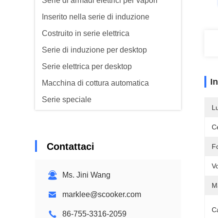
Serie di armadi elettrici per vapori
Inserito nella serie di induzione
Costruito in serie elettrica
Serie di induzione per desktop
Serie elettrica per desktop
I
Macchina di cottura automatica
Serie speciale
L
Serie Range Hood
Ce
Serie di depuratori alimentari
Contattaci
F
Vo
Ms. Jini Wang
Ma
marklee@scooker.com
Ca
86-755-3316-2059