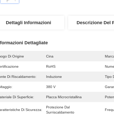
Dettagli Informazioni
Descrizione Del 
nformazioni Dettagliate
uogo Di Origine
Cina
Marc
rtificazione
RoHS
Numer
onte Di Riscaldamento:
Induzione
Tipo D
ltaggio:
380 V
Garan
teriale Di Superficie:
Placca Microcristallina
Poten
Protezione Dal 
ratteristiche Di Sicurezza:
Freq
Surriscaldamento