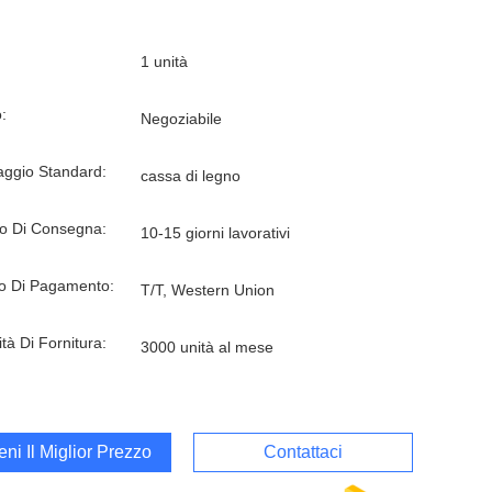
1 unità
:
Negoziabile
aggio Standard:
cassa di legno
o Di Consegna:
10-15 giorni lavorativi
o Di Pagamento:
T/T, Western Union
tà Di Fornitura:
3000 unità al mese
ieni Il Miglior Prezzo
Contattaci