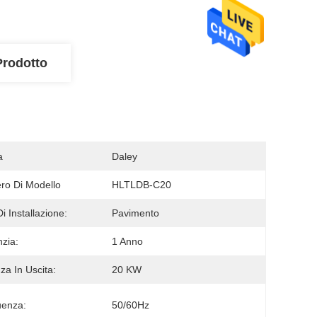
Prodotto
a
Daley
o Di Modello
HLTLDB-C20
i Installazione:
Pavimento
zia:
1 Anno
za In Uscita:
20 KW
uenza:
50/60Hz