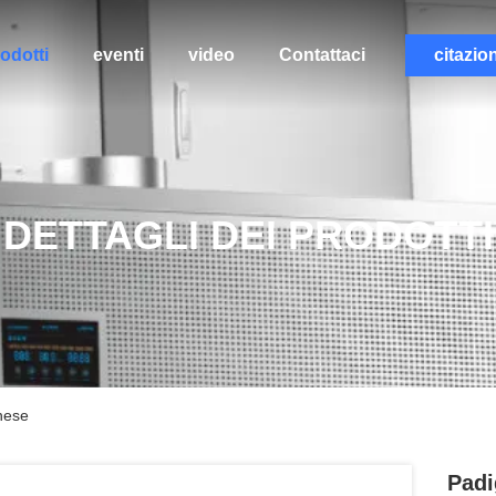
odotti
eventi
video
Contattaci
citazio
DETTAGLI DEI PRODOTTI
inese
Padi