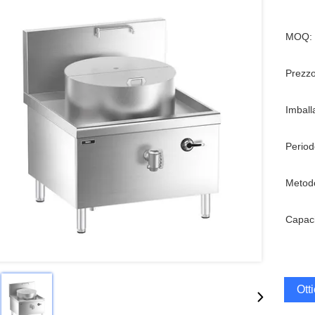
MOQ:
Prezzo
Imball
Period
Metod
Capaci
Ott