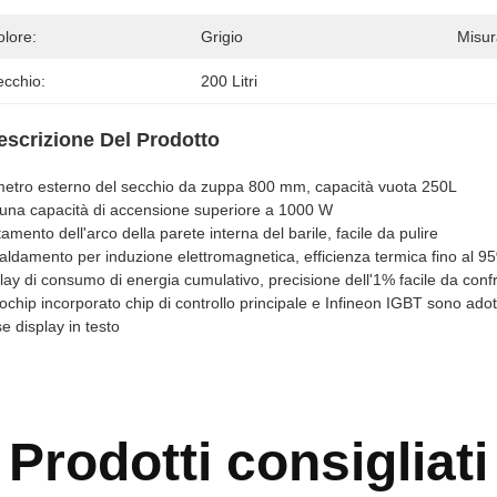
olore:
Grigio
Misur
ecchio:
200 Litri
escrizione Del Prodotto
etro esterno del secchio da zuppa 800 mm, capacità vuota 250L
una capacità di accensione superiore a 1000 W
tamento dell'arco della parete interna del barile, facile da pulire
aldamento per induzione elettromagnetica, efficienza termica fino al 9
lay di consumo di energia cumulativo, precisione dell'1% facile da conf
ochip incorporato chip di controllo principale e Infineon IGBT sono adotta
e display in testo
Prodotti consigliati