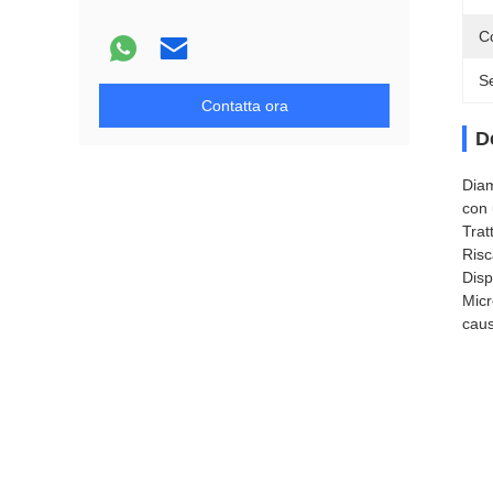
C
S
Contatta ora
D
Diam
con 
Trat
Risc
Disp
Micr
caus