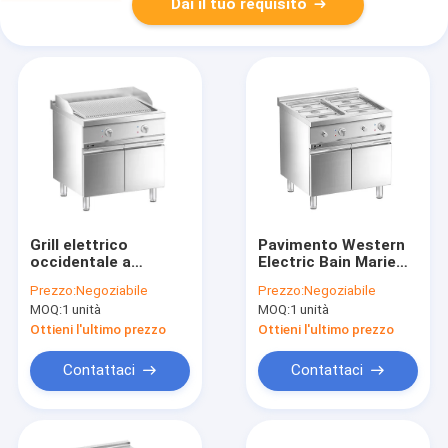
Dai il tuo requisito
Grill elettrico
Pavimento Western
occidentale a
Electric Bain Marie
pavimento con
con armadio
Prezzo:
Negoziabile
Prezzo:
Negoziabile
armadio
MOQ:
1 unità
MOQ:
1 unità
Ottieni l'ultimo prezzo
Ottieni l'ultimo prezzo
Contattaci
Contattaci