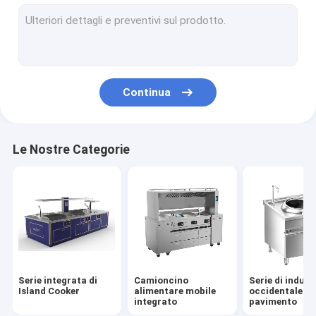
Serie di induzione cinese per pavimenti
Serie elettrica cinese a pavimento
Serie di induzione di inclinazione
Continua
Serie elettrica inclinabile
Serie di armadi per vapori a induzione
Le Nostre Categorie
Serie di armadi elettrici per vapori
Inserito nella serie di induzione
Costruito in serie elettrica
Serie di induzione per desktop
Serie integrata di
Camioncino
Serie di induz
Serie elettrica per desktop
Island Cooker
alimentare mobile
occidentale a
integrato
pavimento