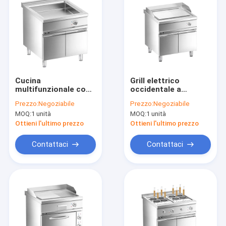
Cucina
Grill elettrico
multifunzionale con
occidentale a
armadietto
pavimento con
Prezzo:
Negoziabile
Prezzo:
Negoziabile
armadio
MOQ:
1 unità
MOQ:
1 unità
Ottieni l'ultimo prezzo
Ottieni l'ultimo prezzo
Contattaci
Contattaci
Casa.
Prodotti
Video