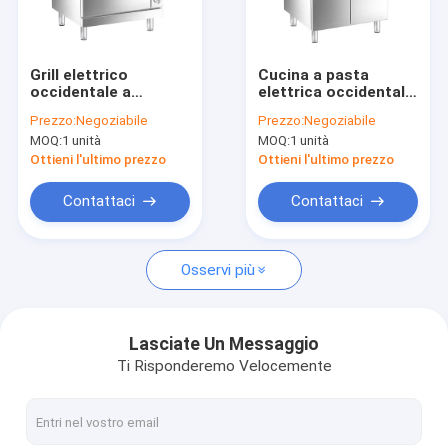
Su di noi
Visita alla fabbrica
Grill elettrico
Cucina a pasta
occidentale a
elettrica occidentale
Controllo della qualità
pavimento con forno
con armadio
Prezzo:
Negoziabile
Prezzo:
Negoziabile
a convezione
MOQ:
1 unità
MOQ:
1 unità
Contattaci
Ottieni l'ultimo prezzo
Ottieni l'ultimo prezzo
Notizie
Contattaci
Contattaci
Osservi più
Serie integrata di Island Cooker
Camioncino alimentare mobile integrato
Lasciate Un Messaggio
Ti Risponderemo Velocemente
Serie di induzione occidentale a pavimento
Serie elettrica occidentale a pavimento