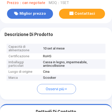
Prezzo：can negotiate
MOQ：1SET
Miglior prezzo
Contattaci
Descrizione Di Prodotto
Capacità di
10 set al mese
alimentazione
Certificazione
RoHS
Imballaggi
Cassa in legno, impermeabile,
particolari
antincollisione
Luogo di origine
Cina
Marca
Scooker
Osservi più
Dettagli Di Contatto