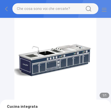
1
/
1
Cucina integrata