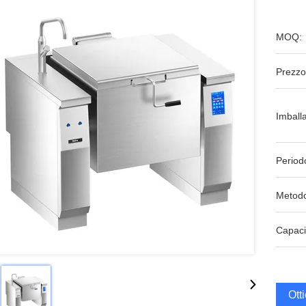
MOQ:
Prezzo
Imball
Period
Metodo
Capaci
Ott