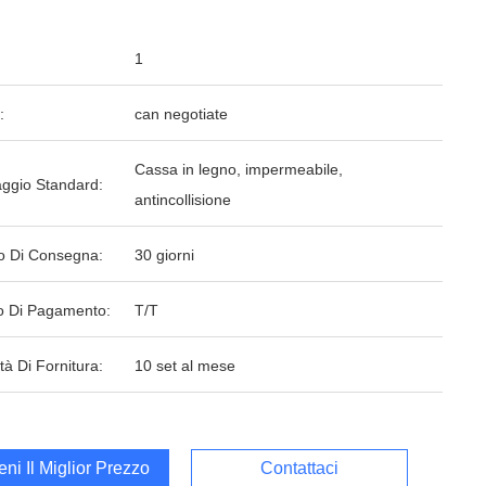
1
:
can negotiate
Cassa in legno, impermeabile,
aggio Standard:
antincollisione
o Di Consegna:
30 giorni
 Di Pagamento:
T/T
tà Di Fornitura:
10 set al mese
ieni Il Miglior Prezzo
Contattaci