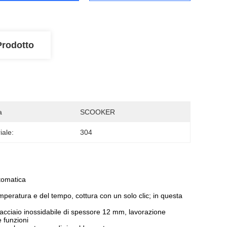
Prodotto
a
SCOOKER
iale:
304
tomatica
peratura e del tempo, cottura con un solo clic; in questa
n acciaio inossidabile di spessore 12 mm, lavorazione
e funzioni