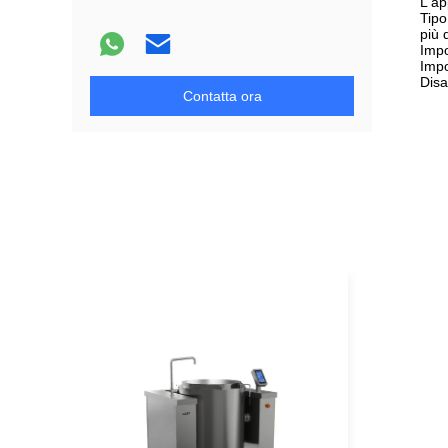
L'ap
Tipo
più 
Impo
Impo
Disa
Contatta ora