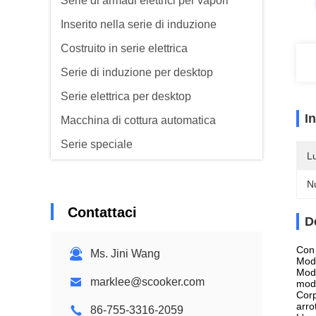
Serie di armadi elettrici per vapori
Inserito nella serie di induzione
Costruito in serie elettrica
Serie di induzione per desktop
Serie elettrica per desktop
I
Macchina di cottura automatica
Serie speciale
L
Serie Range Hood
N
Serie di depuratori alimentari
Contattaci
D
Con 
Ms. Jini Wang
Moda
Moda
marklee@scooker.com
moda
Corp
arro
86-755-3316-2059