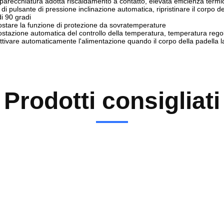
parecchiatura adotta riscaldamento a contatto, elevata efficienza term
 di pulsante di pressione inclinazione automatica, ripristinare il corpo d
di 90 gradi
stare la funzione di protezione da sovratemperature
stazione automatica del controllo della temperatura, temperatura reg
ttivare automaticamente l'alimentazione quando il corpo della padella la
Prodotti consigliati