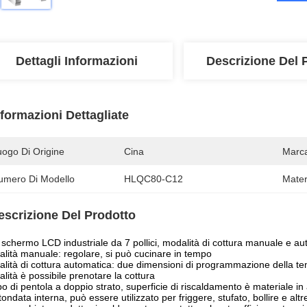
Dettagli Informazioni
Descrizione Del 
nformazioni Dettagliate
uogo Di Origine
Cina
Marc
umero Di Modello
HLQC80-C12
Mater
escrizione Del Prodotto
schermo LCD industriale da 7 pollici, modalità di cottura manuale e au
lità manuale: regolare, si può cucinare in tempo
lità di cottura automatica: due dimensioni di programmazione della tem
lità è possibile prenotare la cottura
o di pentola a doppio strato, superficie di riscaldamento è materiale i
tondata interna, può essere utilizzato per friggere, stufato, bollire e altr